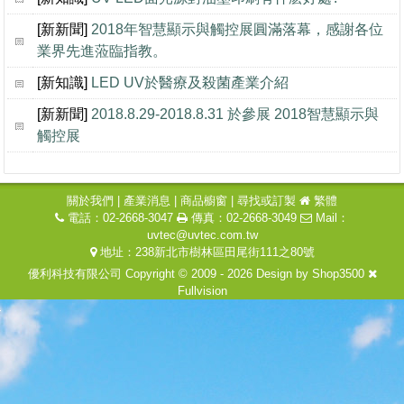
[新新聞]
2018年智慧顯示與觸控展圓滿落幕，感謝各位
業界先進蒞臨指教。
[新知識]
LED UV於醫療及殺菌產業介紹
[新新聞]
2018.8.29-2018.8.31 於參展 2018智慧顯示與
觸控展
關於我們
|
產業消息
|
商品櫥窗
|
尋找或訂製
繁體
電話：02-2668-3047
傳真：02-2668-3049
Mail：
uvtec@uvtec.com.tw
地址：238新北市樹林區田尾街111之80號
優利科技有限公司 Copyright © 2009 - 2026 Design by
Shop3500
Fullvision