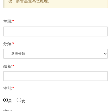
後，將會盡速為您處理。
主題:
*
分類:
*
姓名:
*
性別:
*
男
女